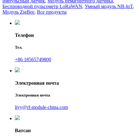
импульсный датчик
,
Модуль немагнитного датчика
,
Беспроводной пульсометр LoRaWAN
,
Умный модуль NB-IoT
,
Модуль ZigBee
,
Все продукты
Телефон
Тел.
+86 18565749800
Электронная почта
Электронная почта
liyy@rf-module-china.com
Ватсап