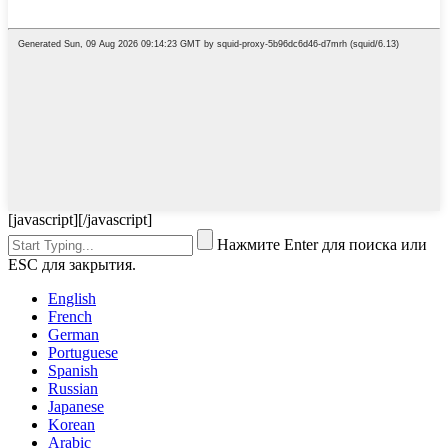
[javascript]
[/javascript]
Нажмите Enter для поиска или
ESC для закрытия.
English
French
German
Portuguese
Spanish
Russian
Japanese
Korean
Arabic