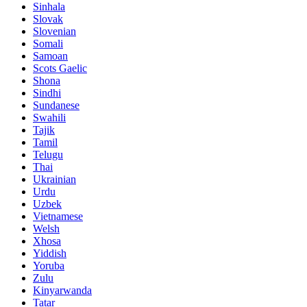
Sinhala
Slovak
Slovenian
Somali
Samoan
Scots Gaelic
Shona
Sindhi
Sundanese
Swahili
Tajik
Tamil
Telugu
Thai
Ukrainian
Urdu
Uzbek
Vietnamese
Welsh
Xhosa
Yiddish
Yoruba
Zulu
Kinyarwanda
Tatar