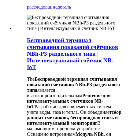
расследование
деталь
Беспроводной терминал
считывания показаний счётчиков
NBh-P3 раздельного типа |
Интеллектуальный счётчик NB-
IoT
The
Беспроводной терминал считывания
показаний счетчиков NBh-P3 раздельного
типа
является
высокопроизводительным
Решение для
интеллектуальных счетчиков NB-
IoT
Разработан для современных систем
учета воды, газа и тепла. Он объединяет
сбор
данных счетчиков, беспроводная связь и
интеллектуальный мониторинг
В
маломощном, прочном устройстве.
Оснащено встроенным
Модуль NBh
, он