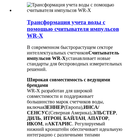
Трансформация учета воды с
помощью считывателя импульсов
WR-X
В современном быстрорастущем секторе
интеллектуальных счетчиков
Считыватель
импульсов WR-X
устанавливает новые
стандарты для беспроводных измерительных
решений.
Широкая совместимость с ведущими
брендами
WR-X разработан для широкой
совместимости и поддерживает
большинство марок счетчиков воды,
включая
ЗЕННЕР
(Европа),
ИНСА/
СЕНСУС
(Северная Америка),
ЭЛЬСТЕР
,
ДИЛЬ
,
ИТРОН
,
БАЙЛАН
,
АПАТОР
,
ИКОМ
, и
АКТАРИС
. Регулируемый
нижний кронштейн обеспечивает идеальную
интеграцию с различными типами