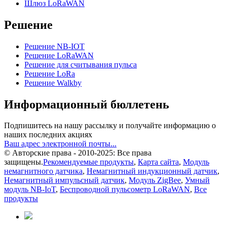
Шлюз LoRaWAN
Решение
Решение NB-IOT
Решение LoRaWAN
Решение для считывания пульса
Решение LoRa
Решение Walkby
Информационный бюллетень
Подпишитесь на нашу рассылку и получайте информацию о
наших последних акциях
Ваш адрес электронной почты...
© Авторские права - 2010-2025: Все права
защищены.
Рекомендуемые продукты
,
Карта сайта
,
Модуль
немагнитного датчика
,
Немагнитный индукционный датчик
,
Немагнитный импульсный датчик
,
Модуль ZigBee
,
Умный
модуль NB-IoT
,
Беспроводной пульсометр LoRaWAN
,
Все
продукты