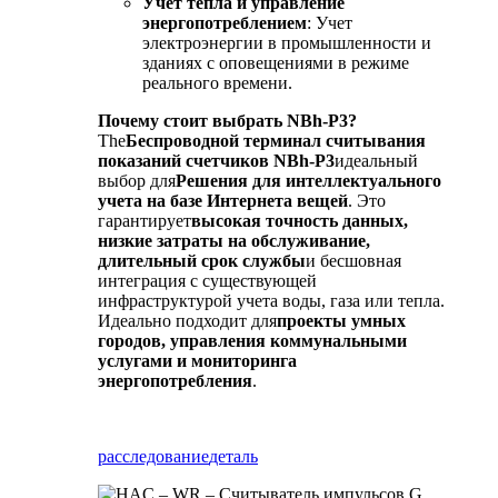
Учет тепла и управление
энергопотреблением
: Учет
электроэнергии в промышленности и
зданиях с оповещениями в режиме
реального времени.
Почему стоит выбрать NBh-P3?
The
Беспроводной терминал считывания
показаний счетчиков NBh-P3
идеальный
выбор для
Решения для интеллектуального
учета на базе Интернета вещей
. Это
гарантирует
высокая точность данных,
низкие затраты на обслуживание,
длительный срок службы
и бесшовная
интеграция с существующей
инфраструктурой учета воды, газа или тепла.
Идеально подходит для
проекты умных
городов, управления коммунальными
услугами и мониторинга
энергопотребления
.
расследование
деталь