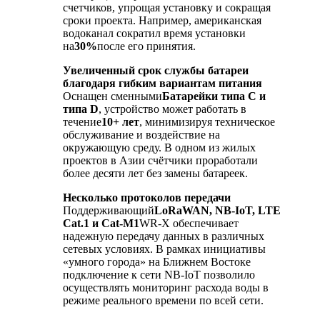
счетчиков, упрощая установку и сокращая
сроки проекта. Например, американская
водоканал сократил время установки
на
30%
после его принятия.
Увеличенный срок службы батареи
благодаря гибким вариантам питания
Оснащен сменными
Батарейки типа C и
типа D
, устройство может работать в
течение
10+ лет
, минимизируя техническое
обслуживание и воздействие на
окружающую среду. В одном из жилых
проектов в Азии счётчики проработали
более десяти лет без замены батареек.
Несколько протоколов передачи
Поддерживающий
LoRaWAN, NB-IoT, LTE
Cat.1 и Cat-M1
WR-X обеспечивает
надежную передачу данных в различных
сетевых условиях. В рамках инициативы
«умного города» на Ближнем Востоке
подключение к сети NB-IoT позволило
осуществлять мониторинг расхода воды в
режиме реального времени по всей сети.