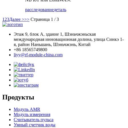
расследование
деталь
1
2
3
Далее >
>>
Страница 1 / 3
Этаж 9, блок А, здание 1, Шэньчжэньская
международная инновационная долина, улица Синкэ 1-
я, район Наньшань, Шэньчжэнь, Китай
+86 18565749800
liyy@rf-module-china.com
Продукты
Модуль AMR
Модуль измерения
Считыватель пульса
Умный счетчик воды